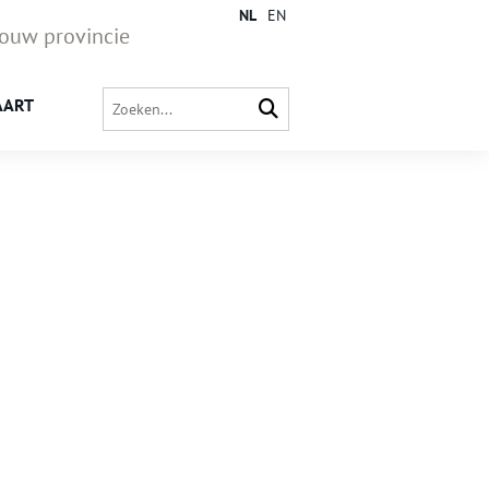
NL
EN
jouw provincie
AART