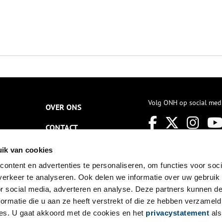
Volg ONH op social med
OVER ONS
CONTACT
NIEUWSBRIEF
ik van cookies
ontent en advertenties te personaliseren, om functies voor soci
DISCLAIMER
erkeer te analyseren. Ook delen we informatie over uw gebruik
PRIVACY
or social media, adverteren en analyse. Deze partners kunnen 
ormatie die u aan ze heeft verstrekt of die ze hebben verzameld
TOEGANKELIJKHEID
es. U gaat akkoord met de cookies en het
privacystatement
als