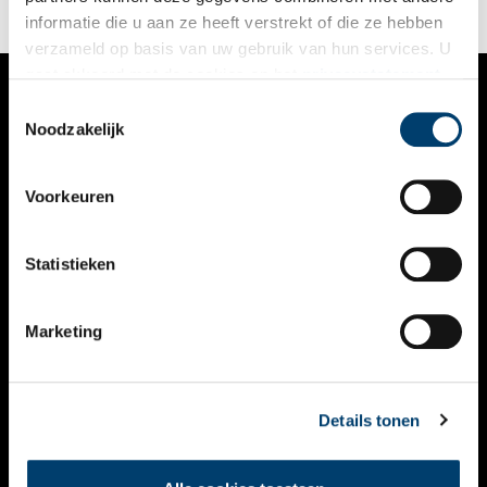
informatie die u aan ze heeft verstrekt of die ze hebben
verzameld op basis van uw gebruik van hun services. U
gaat akkoord met de cookies en het
privacystatement
als u onze website blijft gebruiken.
Toestemmingsselectie
VERHALEN
Noodzakelijk
NIEUWS
Voorkeuren
KALENDER
THEMA’S
Statistieken
ACTIVITEITEN
Marketing
VIDEO’S
OVER ONS
Details tonen
CONTACT