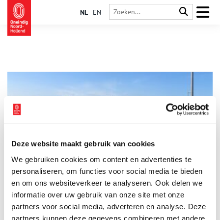
NL
EN
Deze website maakt gebruik van cookies
Met Brederode mee de dijk op
We gebruiken cookies om content en advertenties te
Het was op een mooie zondag ‘besaeyt met Menschen’ op de
Spaarndammerdijk schreef Brederode (1585-1618). Hij had
personaliseren, om functies voor social media te bieden
stadgenoten zien lopen over de dijk met zicht op het weidse
en om ons websiteverkeer te analyseren. Ook delen we
polderland en het IJ. Even de stad ontvluchten – ook toen.
informatie over uw gebruik van onze site met onze
Wandel (in gedachten) met Brederode mee de stad uit. De dijk
op naar Spaarndam.
partners voor social media, adverteren en analyse. Deze
partners kunnen deze gegevens combineren met andere