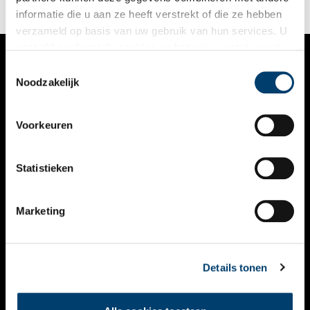
informatie die u aan ze heeft verstrekt of die ze hebben
verzameld op basis van uw gebruik van hun services. U
gaat akkoord met de cookies en het
privacystatement
als u onze website blijft gebruiken.
Toestemmingsselectie
VERHALEN
Noodzakelijk
NIEUWS
Voorkeuren
KALENDER
THEMA’S
Statistieken
ACTIVITEITEN
Marketing
VIDEO’S
OVER ONS
Details tonen
CONTACT