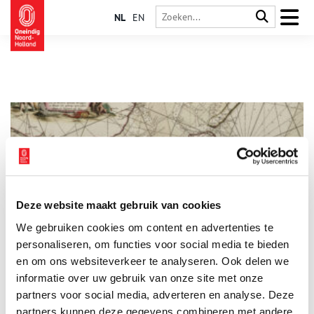
NL
EN
Deze website maakt gebruik van cookies
‘Vliebiza’ hoorde bij Noord-Holland
We gebruiken cookies om content en advertenties te
De Waddeneilanden zijn populaire vakantiebestemmingen.
Vlieland is favoriet bij rustzoekers én feestgangers. Het eiland
personaliseren, om functies voor social media te bieden
wordt vanwege zijn hippe sfeer wel het Nederlandse Ibiza
en om ons websiteverkeer te analyseren. Ook delen we
genoemd. Tot 1942 hoorde ‘Vliebiza’, samen met Terschelling,
informatie over uw gebruik van onze site met onze
bij Noord-Holland. Hoe zit dat? En wat heeft de scheiding te
maken met de plannen van de nazi’s?
partners voor social media, adverteren en analyse. Deze
partners kunnen deze gegevens combineren met andere