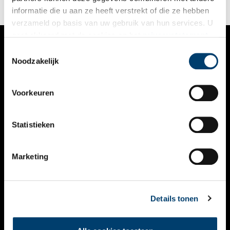
informatie die u aan ze heeft verstrekt of die ze hebben
verzameld op basis van uw gebruik van hun services. U
gaat akkoord met de cookies en het
privacystatement
als u onze website blijft gebruiken.
Toestemmingsselectie
VERHALEN
Noodzakelijk
NIEUWS
Voorkeuren
KALENDER
THEMA’S
Statistieken
ACTIVITEITEN
Marketing
VIDEO’S
OVER ONS
Details tonen
CONTACT