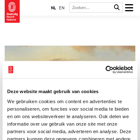
NL
EN
Deze website maakt gebruik van cookies
De 5 mooiste winterlandschappen
We gebruiken cookies om content en advertenties te
Zodra het water dichtvriest en het licht over het ijs strijkt,
ontstaat een wereld die kunstenaars al eeuwenlang fascineert.
personaliseren, om functies voor social media te bieden
Van druk ijsvermaak vol schaatsers tot verstilde vaarten:
en om ons websiteverkeer te analyseren. Ook delen we
Nederlandse schilders en tekenaars wisten als geen ander hoe
informatie over uw gebruik van onze site met onze
ze de winter moesten vastleggen. Vijf winterlandschappen
nemen je mee het ijs op: elk in een andere stijl, maar allemaal
partners voor social media, adverteren en analyse. Deze
even betoverend.
partners kunnen deze gegevens combineren met andere