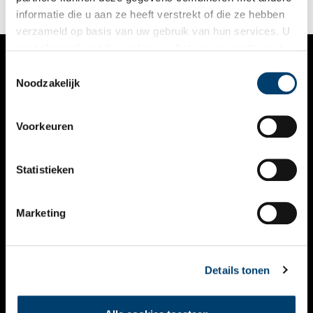
informatie die u aan ze heeft verstrekt of die ze hebben
verzameld op basis van uw gebruik van hun services. U
gaat akkoord met de cookies en het
privacystatement
als u onze website blijft gebruiken.
Toestemmingsselectie
VERHALEN
Noodzakelijk
NIEUWS
Voorkeuren
KALENDER
THEMA’S
Statistieken
ACTIVITEITEN
Marketing
VIDEO’S
OVER ONS
Details tonen
CONTACT