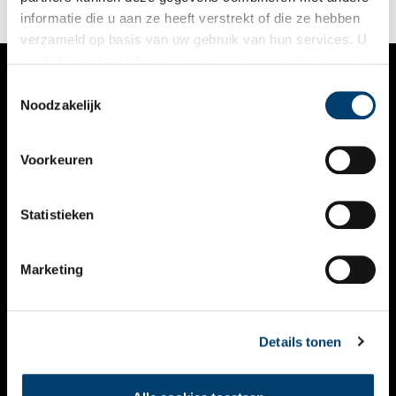
informatie die u aan ze heeft verstrekt of die ze hebben
verzameld op basis van uw gebruik van hun services. U
gaat akkoord met de cookies en het
privacystatement
als u onze website blijft gebruiken.
Toestemmingsselectie
VERHALEN
Noodzakelijk
NIEUWS
Voorkeuren
KALENDER
THEMA’S
Statistieken
ACTIVITEITEN
Marketing
VIDEO’S
OVER ONS
Details tonen
CONTACT