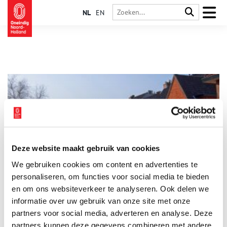
NL
EN
Deze website maakt gebruik van cookies
Heemstede en Bennebroek: van flats tot buitenplaatsen
We gebruiken cookies om content en advertenties te
Heemstede en Bennebroek hebben veel groen en een dorps
karakter. Dat karakter wil de 1300 leden tellende Historische
personaliseren, om functies voor social media te bieden
Vereniging Heemstede-Bennebroek, die binnenkort het 75-
en om ons websiteverkeer te analyseren. Ook delen we
jarig jubileum viert, dan ook graag behouden. Jaap Verschoor,
informatie over uw gebruik van onze site met onze
die twaalf jaar voorzitter was en Wim Gohres, voorzitter sinds
een half jaar, vertellen er graag over.
partners voor social media, adverteren en analyse. Deze
partners kunnen deze gegevens combineren met andere