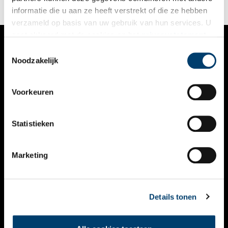
informatie die u aan ze heeft verstrekt of die ze hebben
verzameld op basis van uw gebruik van hun services. U
gaat akkoord met de cookies en het
privacystatement
als u onze website blijft gebruiken.
Toestemmingsselectie
VERHALEN
Noodzakelijk
NIEUWS
Voorkeuren
KALENDER
THEMA’S
Statistieken
ACTIVITEITEN
Marketing
VIDEO’S
OVER ONS
Details tonen
CONTACT