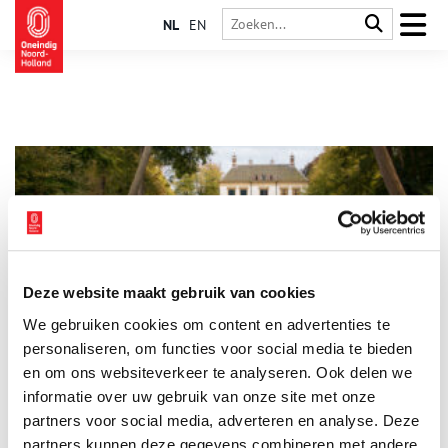
NL
EN
Deze website maakt gebruik van cookies
Heiloo mag zijn rijke geschiedenis graag koesteren
We gebruiken cookies om content en advertenties te
Heiloo kent een rijk verleden, dat gekoesterd wordt door
Historische Vereniging Heiloo, die in oktober het vijftig jarig
personaliseren, om functies voor social media te bieden
bestaan vierde. Het is één van de grootste historische
en om ons websiteverkeer te analyseren. Ook delen we
verenigingen van Noord-Holland.
informatie over uw gebruik van onze site met onze
partners voor social media, adverteren en analyse. Deze
partners kunnen deze gegevens combineren met andere