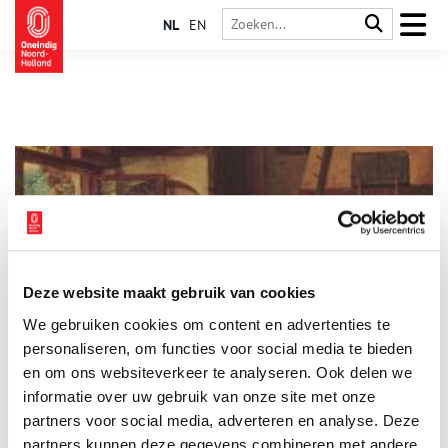
NL
EN
Deze website maakt gebruik van cookies
Met de kous op het hoofd (of de kop) thuiskomen
We gebruiken cookies om content en advertenties te
De Hoornse zeeman, Willem Corneliszoon Schouten kwam in
1617 na een lange zeereis ‘met de kous op het hoofd’ thuis.
personaliseren, om functies voor social media te bieden
en om ons websiteverkeer te analyseren. Ook delen we
informatie over uw gebruik van onze site met onze
partners voor social media, adverteren en analyse. Deze
partners kunnen deze gegevens combineren met andere