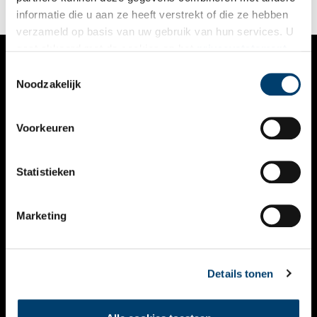
informatie die u aan ze heeft verstrekt of die ze hebben
verzameld op basis van uw gebruik van hun services. U
gaat akkoord met de cookies en het
privacystatement
als u onze website blijft gebruiken.
Toestemmingsselectie
VERHALEN
Noodzakelijk
NIEUWS
Voorkeuren
KALENDER
THEMA’S
Statistieken
ACTIVITEITEN
Marketing
VIDEO’S
OVER ONS
Details tonen
CONTACT