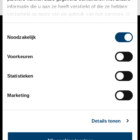
informatie die u aan ze heeft verstrekt of die ze hebben
verzameld op basis van uw gebruik van hun services. U
gaat akkoord met de cookies en het
privacystatement
als u onze website blijft gebruiken.
Toestemmingsselectie
VERHALEN
Noodzakelijk
NIEUWS
Voorkeuren
KALENDER
THEMA’S
Statistieken
ACTIVITEITEN
Marketing
VIDEO’S
OVER ONS
Details tonen
CONTACT