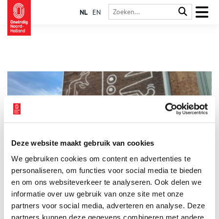
NL
EN
Deze website maakt gebruik van cookies
De Keith Haring van het Food Center Amsterdam
We gebruiken cookies om content en advertenties te
De grootste Keith Haring van Europa bevindt zich in
Amsterdam-West, op het terrein van het Food Center. Precies
personaliseren, om functies voor social media te bieden
een jaar geleden werd het kunstwerk, dat dertig jaar lang
en om ons websiteverkeer te analyseren. Ook delen we
verborgen heeft gezeten achter metalen beplating, onthuld.
informatie over uw gebruik van onze site met onze
partners voor social media, adverteren en analyse. Deze
partners kunnen deze gegevens combineren met andere