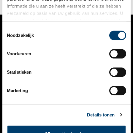
informatie die u aan ze heeft verstrekt of die ze hebben
verzameld op basis van uw gebruik van hun services. U
gaat akkoord met de cookies en het
privacystatement
als u onze website blijft gebruiken.
Toestemmingsselectie
VERHALEN
Noodzakelijk
NIEUWS
Voorkeuren
KALENDER
THEMA’S
Statistieken
ACTIVITEITEN
Marketing
VIDEO’S
OVER ONS
Details tonen
CONTACT