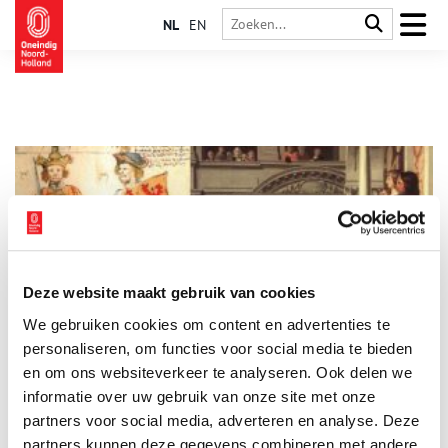
NL
EN
Deze website maakt gebruik van cookies
Willem II, graaf van Holland en Rooms-koning van het
We gebruiken cookies om content en advertenties te
Duitse Rijk
personaliseren, om functies voor social media te bieden
Om het verhaal van Floris V te begrijpen, en te snappen
waarom hij zoveel dwangburchten en kastelen bouwde,
en om ons websiteverkeer te analyseren. Ook delen we
verdiepen we ons eerst in zijn vader: Willem II.
informatie over uw gebruik van onze site met onze
partners voor social media, adverteren en analyse. Deze
partners kunnen deze gegevens combineren met andere