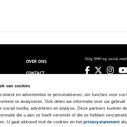
Volg ONH op social med
OVER ONS
CONTACT
NIEUWSBRIEF
ik van cookies
ontent en advertenties te personaliseren, om functies voor soci
DISCLAIMER
erkeer te analyseren. Ook delen we informatie over uw gebruik
PRIVACY
or social media, adverteren en analyse. Deze partners kunnen 
ormatie die u aan ze heeft verstrekt of die ze hebben verzameld
TOEGANKELIJKHEID
es. U gaat akkoord met de cookies en het
privacystatement
als