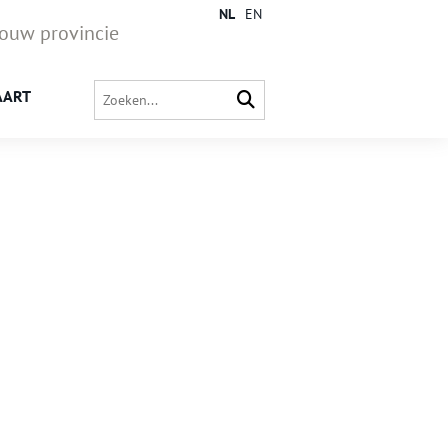
NL
EN
jouw provincie
AART