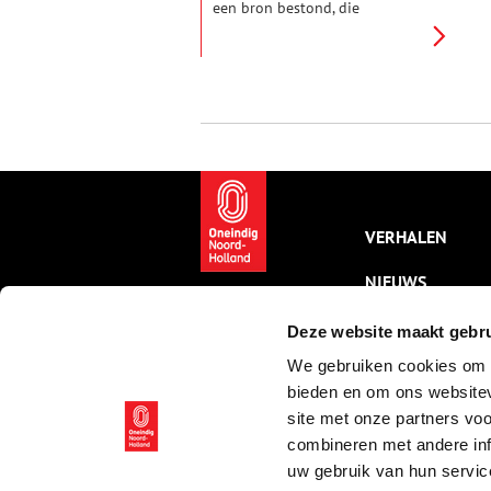
een bron bestond, die
voortdurend een grote
hoeveelheid water opbracht
met bijzondere geneeskrachtige
eigenschappen. Als tafelwater
hoefde het voor Spa niet onder
te doen.
VERHALEN
NIEUWS
KALENDER
Deze website maakt gebru
We gebruiken cookies om c
THEMA’S
bieden en om ons websitev
ACTIVITEITEN
site met onze partners vo
combineren met andere inf
VIDEO’S
uw gebruik van hun servic