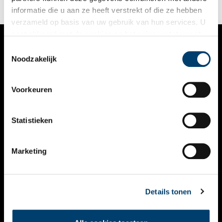
informatie die u aan ze heeft verstrekt of die ze hebben
verzameld op basis van uw gebruik van hun services. U
gaat akkoord met de cookies en het
privacystatement
als u onze website blijft gebruiken.
Toestemmingsselectie
VERHALEN
Noodzakelijk
NIEUWS
Voorkeuren
KALENDER
THEMA’S
Statistieken
ACTIVITEITEN
Marketing
VIDEO’S
OVER ONS
Details tonen
CONTACT