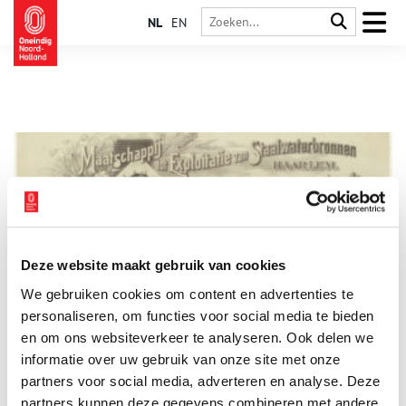
NL
EN
Deze website maakt gebruik van cookies
Haarlemmerhout was plek met heilzaam bronwater
We gebruiken cookies om content en advertenties te
Het Haarlemmerhout, waar onlangs het Theehuis is heropend,
heeft een rijke historie.
personaliseren, om functies voor social media te bieden
en om ons websiteverkeer te analyseren. Ook delen we
informatie over uw gebruik van onze site met onze
partners voor social media, adverteren en analyse. Deze
partners kunnen deze gegevens combineren met andere