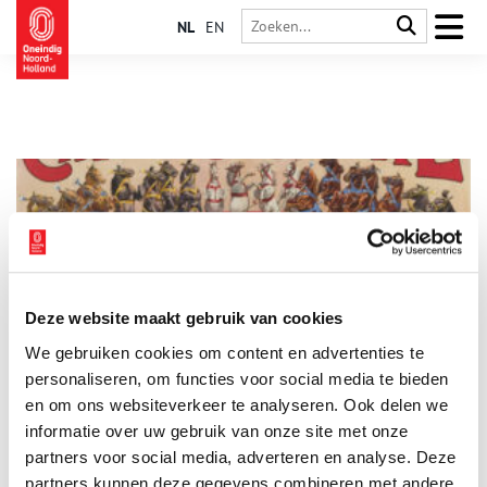
NL
EN
Deze website maakt gebruik van cookies
Het Circus van Oscar Carré
We gebruiken cookies om content en advertenties te
Voor een bijzonder avondje uit ga je naar het Koninklijk
Theater Carré. Het klassieke gebouw aan de Amstel ademt een
personaliseren, om functies voor social media te bieden
grandeur uit van vervlogen tijden. Bij binnenkomst zorgen de
en om ons websiteverkeer te analyseren. Ook delen we
schitterende kroonluchters, rood fluwelen stoelen en
informatie over uw gebruik van onze site met onze
overdadige decoraties ervoor, dat je je even terug waant in de
negentiende eeuw. Het rijke interieur maakt het lastig om voor
partners voor social media, adverteren en analyse. Deze
te stellen dat hier vroeger paarden rondrenden en
partners kunnen deze gegevens combineren met andere