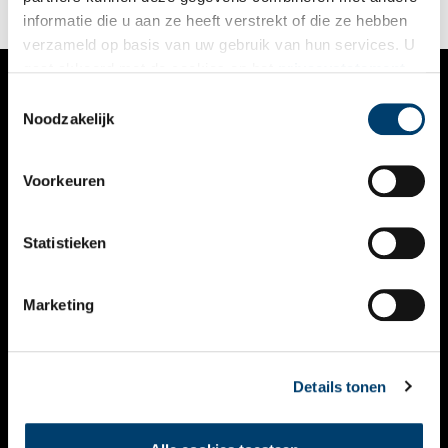
circusartiesten de meest halsbrekende toeren uithaalden.
informatie die u aan ze heeft verstrekt of die ze hebben
verzameld op basis van uw gebruik van hun services. U
gaat akkoord met de cookies en het
privacystatement
als u onze website blijft gebruiken.
Toestemmingsselectie
VERHALEN
Noodzakelijk
NIEUWS
Voorkeuren
KALENDER
THEMA’S
Statistieken
ACTIVITEITEN
Marketing
VIDEO’S
OVER ONS
Details tonen
CONTACT