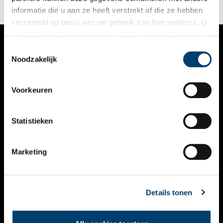
informatie die u aan ze heeft verstrekt of die ze hebben
verzameld op basis van uw gebruik van hun services. U
gaat akkoord met de cookies en het
privacystatement
als u onze website blijft gebruiken.
Toestemmingsselectie
VERHALEN
Noodzakelijk
NIEUWS
Voorkeuren
KALENDER
THEMA’S
Statistieken
ACTIVITEITEN
Marketing
VIDEO’S
OVER ONS
Details tonen
CONTACT