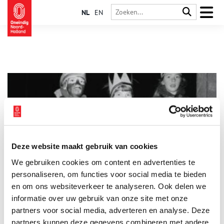
NL
EN
Deze website maakt gebruik van cookies
De Driekoningen gaan aan ons voorbij
We gebruiken cookies om content en advertenties te
Je weet dat de feestdagen echt ten einde lopen wanneer
Driekoningen eraan komt. De wijzen reizen per kameel vanuit
personaliseren, om functies voor social media te bieden
het Verre Oosten en reiken zelfs tot in Noord-Holland. Maar
en om ons websiteverkeer te analyseren. Ook delen we
wie viert het eigenlijk nog? De tradities rondom deze
informatie over uw gebruik van onze site met onze
christelijke feestdag lijken in rap tempo te verdwijnen.
partners voor social media, adverteren en analyse. Deze
partners kunnen deze gegevens combineren met andere