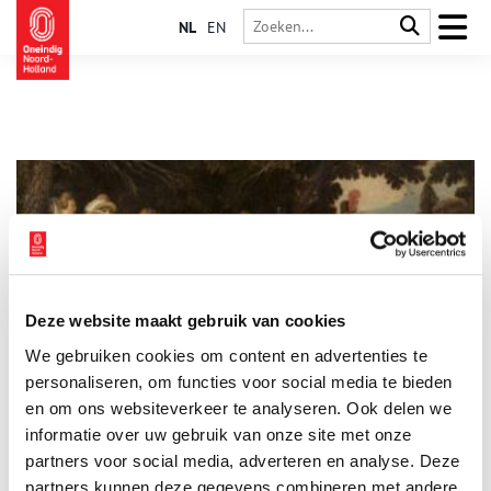
NL
EN
Deze website maakt gebruik van cookies
Wijn van eigen bodem
We gebruiken cookies om content en advertenties te
In elke supermarkt en slijterij kun je kiezen uit verschillende
soorten wijn, afkomstig uit landen van over de hele wereld. Dit
personaliseren, om functies voor social media te bieden
uitgebreide assortiment hebben we te danken aan onze
en om ons websiteverkeer te analyseren. Ook delen we
eeuwenlange omgang met wijn. Onze liefde voor de
informatie over uw gebruik van onze site met onze
alcoholische druivendrank is diepgeworteld en terug te leiden
naar de Romeinse tijd. Om aan de grote vraag te voldoen
partners voor social media, adverteren en analyse. Deze
ontstond er in de zeventiende eeuw een bloeiende handel in
partners kunnen deze gegevens combineren met andere