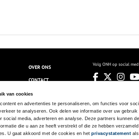
Volg ONH op social med
OVER ONS
CONTACT
NIEUWSBRIEF
ik van cookies
ontent en advertenties te personaliseren, om functies voor soci
DISCLAIMER
erkeer te analyseren. Ook delen we informatie over uw gebruik
PRIVACY
or social media, adverteren en analyse. Deze partners kunnen 
ormatie die u aan ze heeft verstrekt of die ze hebben verzameld
TOEGANKELIJKHEID
es. U gaat akkoord met de cookies en het
privacystatement
als