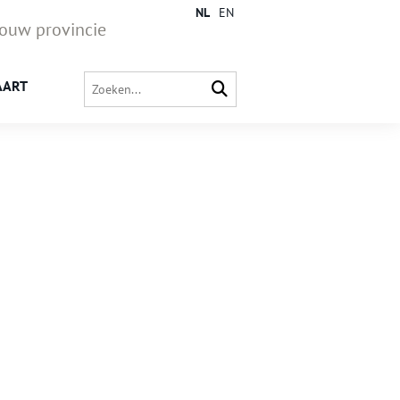
NL
EN
jouw provincie
AART