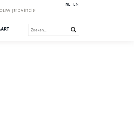
NL
EN
jouw provincie
AART