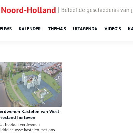
 Noord-Holland
Beleef de geschiedenis van 
IEUWS
KALENDER
THEMA’S
UITAGENDA
VIDEO’S
K
erdwenen Kastelen van West-
riesland herleven
at hebben verdwenen
iddeleeuwse kastelen met ons