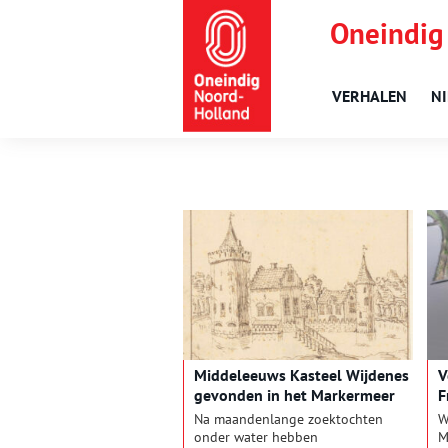
Oneindig
VERHALEN
N
Middeleeuws Kasteel Wijdenes
V
gevonden in het Markermeer
F
Na maandenlange zoektochten
W
onder water hebben
M