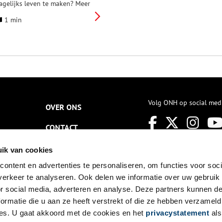
agelijks leven te maken? Meer
an je zou denken! Ondanks
1 min
at deze kastelen zijn
erdwenen, toont nieuw
nderzoek aan dat de
eschiedenis van de West-Friese
astelen van Floris de Vijfde
ich voortdurend ontwikkelt. En
elfs anders ligt, dan werd
edacht. Een zoektocht door de
ijd in het West-Friese
andschap, gepresenteerd door
Volg ONH op social med
OVER ONS
rfgoedspecialist Marius Bruijn.
CONTACT
NIEUWSBRIEF
ik van cookies
ontent en advertenties te personaliseren, om functies voor soci
DISCLAIMER
erkeer te analyseren. Ook delen we informatie over uw gebruik
PRIVACY
or social media, adverteren en analyse. Deze partners kunnen 
ormatie die u aan ze heeft verstrekt of die ze hebben verzameld
TOEGANKELIJKHEID
es. U gaat akkoord met de cookies en het
privacystatement
als