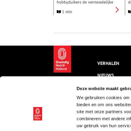
hobbyduikers de vermoedelijke
d
locatie van het middeleeuwse
d
1 min
Kasteel Wijdenes weten vast te
d
stellen. Het kasteel, gebouwd in
v
opdracht van graaf Floris V,
o
verdween eind 13e eeuw na een
g
gewelddadige strijd tussen het
k
graafschap Holland en de West-
z
Friezen.
z
g
t
l
VERHALEN
e
NIEUWS
KALENDER
Deze website maakt gebru
We gebruiken cookies om c
THEMA’S
bieden en om ons websitev
ACTIVITEITEN
site met onze partners vo
combineren met andere inf
VIDEO’S
uw gebruik van hun servic