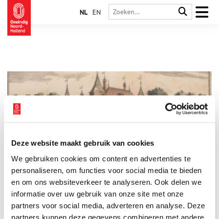
NL
EN
Deze website maakt gebruik van cookies
‘Bommelstein’ op den Berg
We gebruiken cookies om content en advertenties te
Kasteel Nederhorst mag oorspronkelijk uit de dertiende eeuw
dateren, het is vorige eeuw vooral bekend geworden als
personaliseren, om functies voor social media te bieden
‘Bommelstein’. Het oude kasteel raakte bij een brand in 1971
en om ons websiteverkeer te analyseren. Ook delen we
grotendeels verwoest, kort na een ingrijpende restauratie. Het
informatie over uw gebruik van onze site met onze
is echter fraai herrezen en staat te pronken op de berg. Omdat
striptekenaar Marten Toonder er zijn studio’s had waar de
partners voor social media, adverteren en analyse. Deze
populaire verhalen van Tom Poes en Olie B. Bommel vorm
partners kunnen deze gegevens combineren met andere