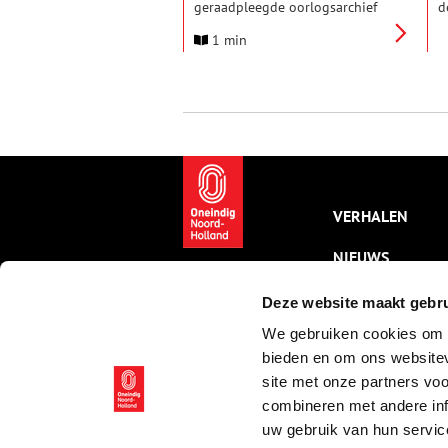
geraadpleegde oorlogsarchief
d
in Nederland. Tot 1 januari
i
1 min
2025 kunnen onderzoekers en
g
belangstellenden het archief
r
alleen onder speciale
H
voorwaarden inzien. Daarna is
het voor iedereen in te zien. In
aanloop naar de
openbaarwording worden
regionale
informatiebijeenkomsten
georganiseerd, waaronder twee
VERHALEN
in Noord-Holland.
NIEUWS
KALENDER
Deze website maakt gebru
We gebruiken cookies om c
THEMA’S
bieden en om ons websitev
ACTIVITEITEN
site met onze partners vo
combineren met andere inf
VIDEO’S
uw gebruik van hun servic