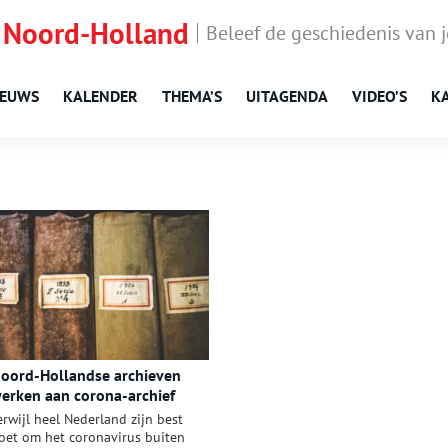
 Noord-Holland
Beleef de geschiedenis van 
IEUWS
KALENDER
THEMA’S
UITAGENDA
VIDEO’S
K
oord-Hollandse archieven
erken aan corona-archief
erwijl heel Nederland zijn best
oet om het coronavirus buiten