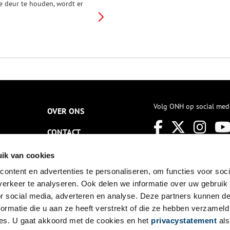
e deur te houden, wordt er
ntussen wél geschiedenis
eschreven, zo blijkt uit een
ondgang langs Noord-
ollandse archieven.
Volg ONH op social med
OVER ONS
CONTACT
NIEUWSBRIEF
ik van cookies
ontent en advertenties te personaliseren, om functies voor soci
DISCLAIMER
erkeer te analyseren. Ook delen we informatie over uw gebruik
PRIVACY
or social media, adverteren en analyse. Deze partners kunnen 
ormatie die u aan ze heeft verstrekt of die ze hebben verzameld
TOEGANKELIJKHEID
es. U gaat akkoord met de cookies en het
privacystatement
als