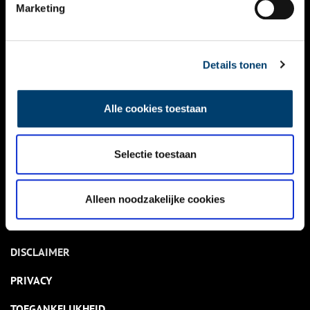
NIEUWS
Marketing
KALENDER
THEMA’S
Details tonen
ACTIVITEITEN
Alle cookies toestaan
VIDEO’S
Selectie toestaan
OVER ONS
CONTACT
Alleen noodzakelijke cookies
NIEUWSBRIEF
DISCLAIMER
PRIVACY
TOEGANKELIJKHEID