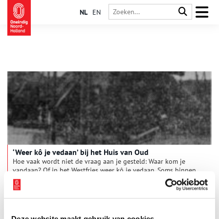
NL
EN
‘Weer kô je vedaan’ bij het Huis van Oud
Hoe vaak wordt niet de vraag aan je gesteld: Waar kom je
vandaan? Of in het Westfries weer kô je vedaan. Soms binnen
vijf minuten zijn er raakvlakken gevonden. Je bent toevallig
familie van elkaar, je kent elkaars buren, zat je op dezelfde
1 min
vereniging. Vanaf zondag 27 april t/m zondag 21 september is
op de stallen in het Huis van Oud de tentoonstelling ‘Weer kô
je vedaan’ te bezichtigen.
Deze website maakt gebruik van cookies