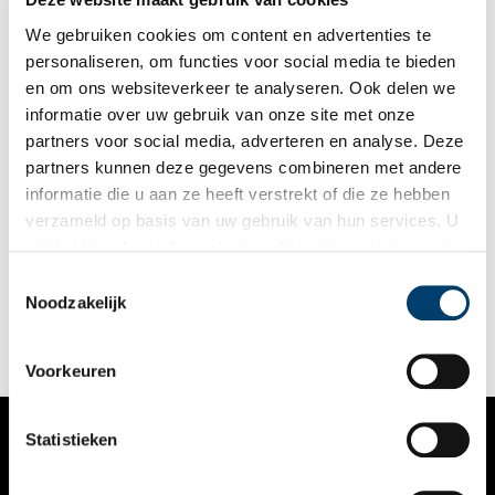
We gebruiken cookies om content en advertenties te
personaliseren, om functies voor social media te bieden
en om ons websiteverkeer te analyseren. Ook delen we
informatie over uw gebruik van onze site met onze
partners voor social media, adverteren en analyse. Deze
partners kunnen deze gegevens combineren met andere
Bijzondere (bij)namen: West-Friesland
informatie die u aan ze heeft verstrekt of die ze hebben
Noord-Holland kent veel plaatsen met bijzondere namen. Van
verzameld op basis van uw gebruik van hun services. U
sommige is de oorsprong snel vast te stellen, bij andere is het
gaat akkoord met de cookies en het
privacystatement
nodig om wat dieper te graven in het verleden. In deze serie
verhalen onderzoeken we elke maand een andere regio van
als u onze website blijft gebruiken.
Toestemmingsselectie
onze provincie, om achter de herkomst van de lokale
Noodzakelijk
plaatsnamen én bijnamen van de inwoners te komen. Deze
maand: West-Friesland.
Voorkeuren
Statistieken
VERHALEN