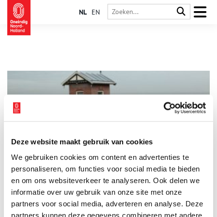
NL
EN
Deze website maakt gebruik van cookies
Schepelingen in quarantaine op Wieringen
We gebruiken cookies om content en advertenties te
Besmettelijke ziektes indammen. Dat was ook vroeger de
aanpak. Reizigers moesten bij twijfel eerst in quarantaine. Op
personaliseren, om functies voor social media te bieden
Wieringen werd daar een speciaal kamp voor ingericht.
en om ons websiteverkeer te analyseren. Ook delen we
informatie over uw gebruik van onze site met onze
partners voor social media, adverteren en analyse. Deze
partners kunnen deze gegevens combineren met andere