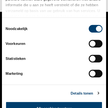
informatie die u aan ze heeft verstrekt of die ze hebben
verzameld op basis van uw gebruik van hun services. U
gaat akkoord met de cookies en het
privacystatement
als u onze website blijft gebruiken.
Toestemmingsselectie
VERHALEN
Noodzakelijk
NIEUWS
Voorkeuren
KALENDER
THEMA’S
Statistieken
ACTIVITEITEN
Marketing
VIDEO’S
OVER ONS
Details tonen
CONTACT