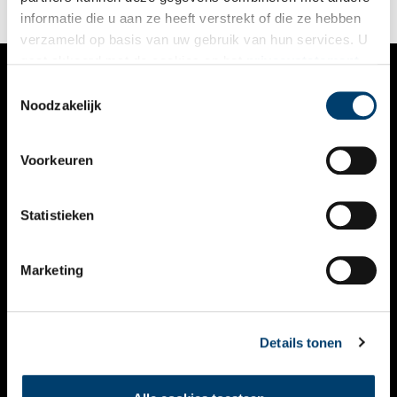
informatie die u aan ze heeft verstrekt of die ze hebben
verzameld op basis van uw gebruik van hun services. U
gaat akkoord met de cookies en het
privacystatement
als u onze website blijft gebruiken.
Toestemmingsselectie
VERHALEN
Noodzakelijk
NIEUWS
Voorkeuren
KALENDER
THEMA’S
Statistieken
ACTIVITEITEN
Marketing
VIDEO’S
OVER ONS
Details tonen
CONTACT