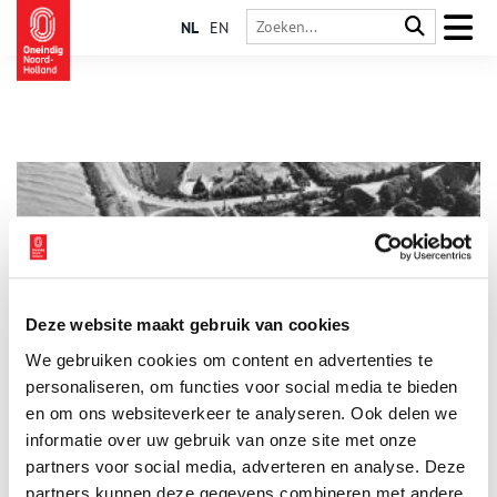
NL
EN
Deze website maakt gebruik van cookies
Willem II in het ijs en de dwangburchten van Floris V
We gebruiken cookies om content en advertenties te
Aan de Koningspade in Hoogwoud staat naast
museumboerderij West-Frisia een kapelletje. Het staat er ter
personaliseren, om functies voor social media te bieden
nagedachtenis aan Willem II: graaf van Holland, Roomskoning
en om ons websiteverkeer te analyseren. Ook delen we
en aanstaande keizer van het Heilige Roomse Rijk. Begin 1256
informatie over uw gebruik van onze site met onze
werd hij vermoord door een groepje West-Friese boeren.
partners voor social media, adverteren en analyse. Deze
partners kunnen deze gegevens combineren met andere