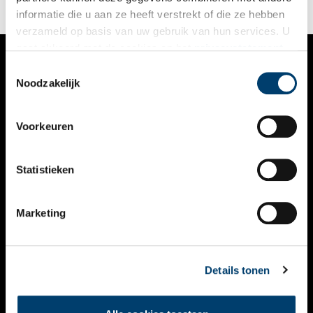
informatie die u aan ze heeft verstrekt of die ze hebben
verzameld op basis van uw gebruik van hun services. U
gaat akkoord met de cookies en het
privacystatement
als u onze website blijft gebruiken.
Toestemmingsselectie
VERHALEN
Noodzakelijk
NIEUWS
Voorkeuren
KALENDER
THEMA’S
Statistieken
ACTIVITEITEN
Marketing
VIDEO’S
OVER ONS
Details tonen
CONTACT