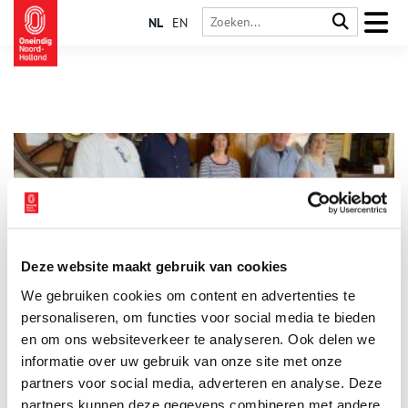
NL
EN
Deze website maakt gebruik van cookies
De Historische Kring Velsen bedient een hoop kernen
We gebruiken cookies om content en advertenties te
De Historische Kring Velsen organiseert elk jaar negen
lezingen, heeft een website, een beeldbank en een
personaliseren, om functies voor social media te bieden
Facebookpagina die regelmatig ververst wordt. De lezingen
en om ons websiteverkeer te analyseren. Ook delen we
worden altijd druk bezocht, maar actieve vrijwilligers kunnen
informatie over uw gebruik van onze site met onze
ze nog wel gebruiken. Wij spraken met een aantal van deze
vrijwilligers over het jaarboek, het ‘eerste stenen project’ en de
partners voor social media, adverteren en analyse. Deze
geschiedenis van het gebied rondom het Noordzeekanaal.
partners kunnen deze gegevens combineren met andere