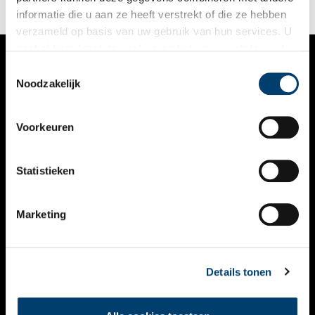
ook andere Werelderfgoedlocaties in de Beemster en
informatie die u aan ze heeft verstrekt of die ze hebben
daarbuiten te ontdekken.
verzameld op basis van uw gebruik van hun services. U
gaat akkoord met de cookies en het
privacystatement
als u onze website blijft gebruiken.
Toestemmingsselectie
VERHALEN
Noodzakelijk
NIEUWS
Voorkeuren
KALENDER
THEMA’S
Statistieken
ACTIVITEITEN
Marketing
VIDEO’S
OVER ONS
Details tonen
CONTACT