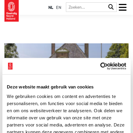
NL
EN
Deze website maakt gebruik van cookies
Nieuwe Werelderfgoedzaal geopend in Bezoekerscentrum
We gebruiken cookies om content en advertenties te
Beemster
personaliseren, om functies voor social media te bieden
In het Bezoekerscentrum Beemster is afgelopen week officieel
een nieuwe Werelderfgoedzaal in gebruik genomen. Bezoekers
en om ons websiteverkeer te analyseren. Ook delen we
krijgen hier op een toegankelijke en overzichtelijke manier
informatie over uw gebruik van onze site met onze
informatie over de twee UNESCO Werelderfgoederen in de
1 min
partners voor social media, adverteren en analyse. Deze
Beemster: de Droogmakerij de Beemster en de Hollandse
Waterlinies. Een grote overzichtskaart nodigt bezoekers uit om
partners kunnen deze gegevens combineren met andere