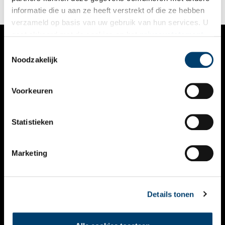
zouden we hem een echte wereldreiziger én een vroeg
informatie die u aan ze heeft verstrekt of die ze hebben
voorbeeld van culturele sensitiviteit noemen.
verzameld op basis van uw gebruik van hun services. U
gaat akkoord met de cookies en het
privacystatement
als u onze website blijft gebruiken.
Toestemmingsselectie
VERHALEN
Noodzakelijk
NIEUWS
Voorkeuren
KALENDER
THEMA’S
Statistieken
ACTIVITEITEN
Marketing
VIDEO’S
OVER ONS
Details tonen
CONTACT