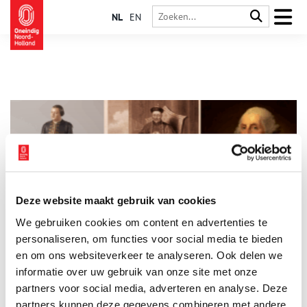
NL
EN
Deze website maakt gebruik van cookies
Andreas van Braam Houckgeest: wereldburger avant la
We gebruiken cookies om content en advertenties te
lettre
personaliseren, om functies voor social media te bieden
Andreas van Braam (1739–1801) was een VOC-man, maar geen
gewone handelaar. Hij reisde naar China en de Verenigde
en om ons websiteverkeer te analyseren. Ook delen we
Staten, leerde talen, respecteerde rituelen en begreep dat
informatie over uw gebruik van onze site met onze
echte uitwisseling begint bij gelijkwaardigheid. Van Braam
partners voor social media, adverteren en analyse. Deze
verbond Oost en West, niet door te overheersen, maar door te
luisteren en te leren. Hij zag mensen, niet markten. Vandaag
partners kunnen deze gegevens combineren met andere