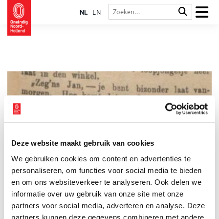
NL
EN
Deze website maakt gebruik van cookies
Hoe werd je vroeger wakker zonder wekker?
We gebruiken cookies om content en advertenties te
Heb jij ook zo’n hekel aan je wekker? Aan die dwingende stem
die je met grof geweld uit je slaap haalt? Terwijl jij niets liever
personaliseren, om functies voor social media te bieden
wilt dan je weer lekker omdraaien en verder dromen. Hoe ging
en om ons websiteverkeer te analyseren. Ook delen we
dat vroeger eigenlijk? Hoe kwam je ergens op tijd toen er nog
informatie over uw gebruik van onze site met onze
geen wekkers, horloges en laat staan smartphones bestonden?
partners voor social media, adverteren en analyse. Deze
partners kunnen deze gegevens combineren met andere