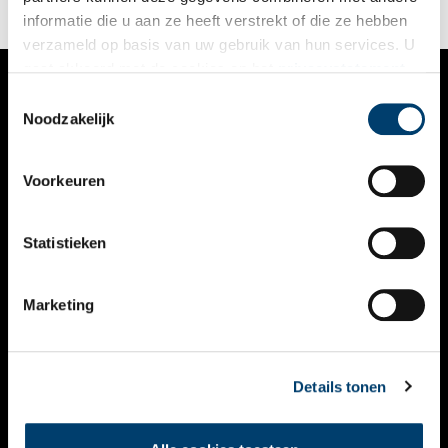
informatie die u aan ze heeft verstrekt of die ze hebben
verzameld op basis van uw gebruik van hun services. U
gaat akkoord met de cookies en het
privacystatement
als u onze website blijft gebruiken.
Toestemmingsselectie
VERHALEN
Noodzakelijk
NIEUWS
Voorkeuren
KALENDER
THEMA’S
Statistieken
ACTIVITEITEN
Marketing
VIDEO’S
OVER ONS
Details tonen
CONTACT