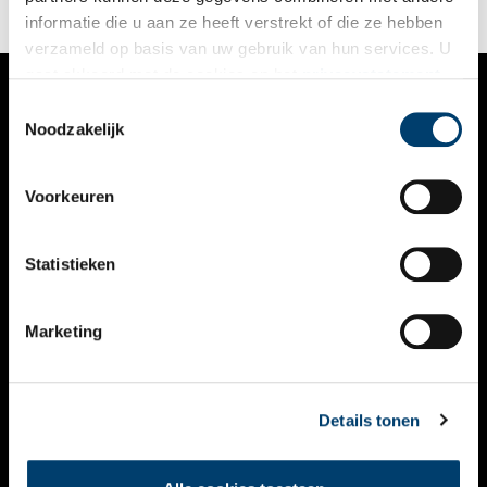
informatie die u aan ze heeft verstrekt of die ze hebben
verzameld op basis van uw gebruik van hun services. U
gaat akkoord met de cookies en het
privacystatement
als u onze website blijft gebruiken.
Toestemmingsselectie
VERHALEN
Noodzakelijk
NIEUWS
Voorkeuren
KALENDER
THEMA’S
Statistieken
ACTIVITEITEN
Marketing
VIDEO’S
OVER ONS
Details tonen
CONTACT