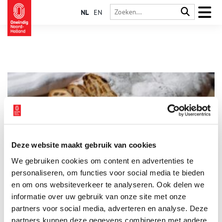
NL
EN
Deze website maakt gebruik van cookies
Hoe de Weihnachtsstol zijn intrede deed
We gebruiken cookies om content en advertenties te
Kerstbroden, waaronder de in de tweede helft van de
negentiende eeuw uit Duitsland overgewaaide Weihnachtsstol,
personaliseren, om functies voor social media te bieden
zijn een traktatie in de decembermaand. Het bij voorkeur met
en om ons websiteverkeer te analyseren. Ook delen we
wit suikerpoeder bestrooide baksel is niet alleen favoriet in
informatie over uw gebruik van onze site met onze
huiselijke kring, maar ook vaste prik bij allerlei soorten
kerstvieringen.
partners voor social media, adverteren en analyse. Deze
partners kunnen deze gegevens combineren met andere