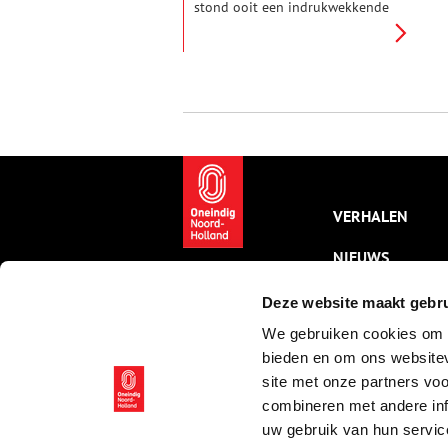
stond ooit een indrukwekkende
buitenplaats. Passanten die er
in de trekschuit langs voeren
vergaapten zich, zoveel pracht
en praal zag je daar. In
Driemond.
VERHALEN
NIEUWS
KALENDER
Deze website maakt gebru
We gebruiken cookies om c
THEMA’S
bieden en om ons websitev
ACTIVITEITEN
site met onze partners vo
combineren met andere inf
VIDEO’S
uw gebruik van hun servic