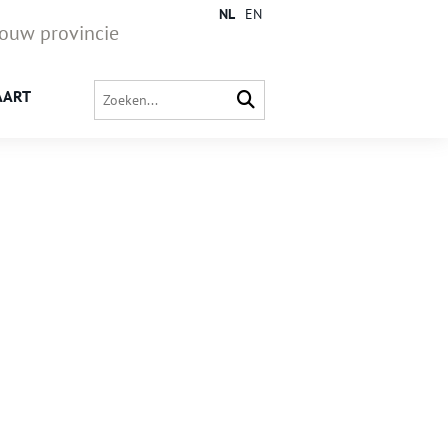
NL
EN
jouw provincie
AART