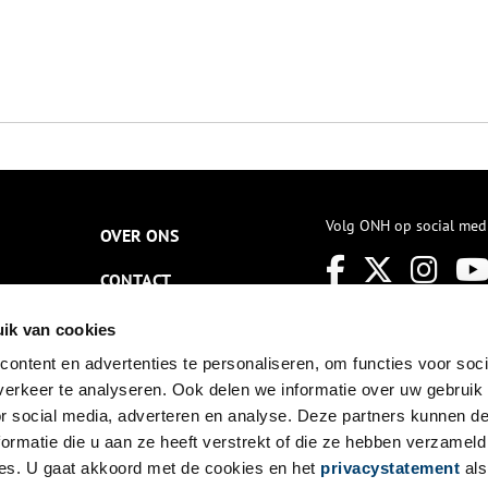
Volg ONH op social med
OVER ONS
CONTACT
NIEUWSBRIEF
ik van cookies
ontent en advertenties te personaliseren, om functies voor soci
DISCLAIMER
erkeer te analyseren. Ook delen we informatie over uw gebruik
PRIVACY
or social media, adverteren en analyse. Deze partners kunnen 
ormatie die u aan ze heeft verstrekt of die ze hebben verzameld
TOEGANKELIJKHEID
es. U gaat akkoord met de cookies en het
privacystatement
als