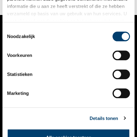
informatie die u aan ze heeft verstrekt of die ze hebben
verzameld op basis van uw gebruik van hun services. U
gaat akkoord met de cookies en het
privacystatement
als u onze website blijft gebruiken.
Toestemmingsselectie
VERHALEN
Noodzakelijk
NIEUWS
Voorkeuren
KALENDER
THEMA’S
Statistieken
ACTIVITEITEN
Marketing
VIDEO’S
OVER ONS
Details tonen
CONTACT