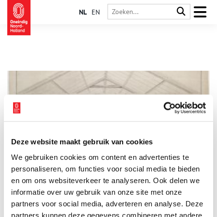
NL
EN
Deze website maakt gebruik van cookies
Vrijpartijen in de molens
We gebruiken cookies om content en advertenties te
Romances, avontuurtjes, geflikflooi, kalverliefdes,
buitenechtelijke uitstapjes en ongewenste intimiteiten op en
personaliseren, om functies voor social media te bieden
rond de werkvloer zijn van alle tijden. In de papiermolens was
en om ons websiteverkeer te analyseren. Ook delen we
dat niet anders. Het kon er soms heftig aan toe gaan, zoals
informatie over uw gebruik van onze site met onze
blijkt uit Zaanse notariële stukken uit de achttiende eeuw.
partners voor social media, adverteren en analyse. Deze
partners kunnen deze gegevens combineren met andere