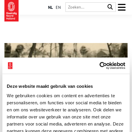
NL
EN
Deze website maakt gebruik van cookies
Februaristaking: ‘Het was een gewone man, die niet tegen
We gebruiken cookies om content en advertenties te
onrecht kon’
personaliseren, om functies voor social media te bieden
In afwachting van de heropening heeft het Amsterdamse
Verzetsmuseum haar nieuwe tentoonstelling over de
en om ons websiteverkeer te analyseren. Ook delen we
Februaristaking alvast via de website toegankelijk gemaakt.
informatie over uw gebruik van onze site met onze
partners voor social media, adverteren en analyse. Deze
partners kunnen deze gegevens combineren met andere