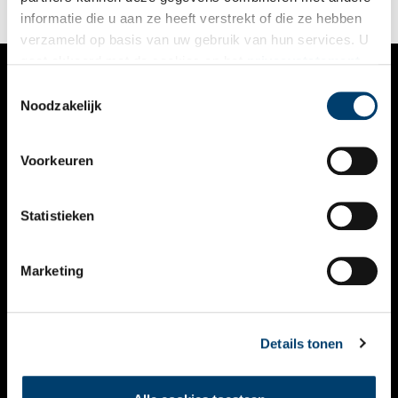
informatie die u aan ze heeft verstrekt of die ze hebben
verzameld op basis van uw gebruik van hun services. U
gaat akkoord met de cookies en het
privacystatement
als u onze website blijft gebruiken.
Toestemmingsselectie
VERHALEN
Noodzakelijk
NIEUWS
Voorkeuren
KALENDER
THEMA’S
Statistieken
ACTIVITEITEN
Marketing
VIDEO’S
OVER ONS
Details tonen
CONTACT