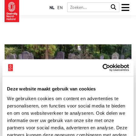
NL
EN
Deze website maakt gebruik van cookies
Oude Begraafplaats Naarden zit vol leven
We gebruiken cookies om content en advertenties te
In de dood is iedereen gelijk. Op de Oude Begraafplaats van
Naarden liggen burgemeesters, muzikanten en erfgooiers dan
personaliseren, om functies voor social media te bieden
ook dwars door elkaar heen. De grafmonumenten lopen uiteen
en om ons websiteverkeer te analyseren. Ook delen we
van vorstelijke familiekapellen tot simpele houten bordjes.
informatie over uw gebruik van onze site met onze
Deze groene omgeving is niet alleen een laatste rustplaats,
maar ook een plek van stilte en inkeer voor de inwoners van
partners voor social media, adverteren en analyse. Deze
Naarden en Bussum.
partners kunnen deze gegevens combineren met andere