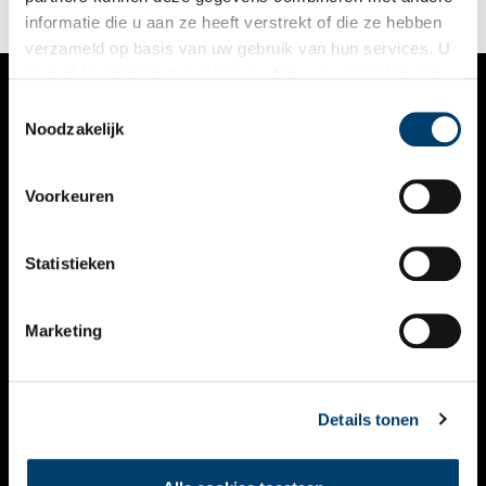
informatie die u aan ze heeft verstrekt of die ze hebben
verzameld op basis van uw gebruik van hun services. U
gaat akkoord met de cookies en het
privacystatement
als u onze website blijft gebruiken.
Toestemmingsselectie
VERHALEN
Noodzakelijk
NIEUWS
Voorkeuren
KALENDER
THEMA’S
Statistieken
ACTIVITEITEN
Marketing
VIDEO’S
OVER ONS
Details tonen
CONTACT