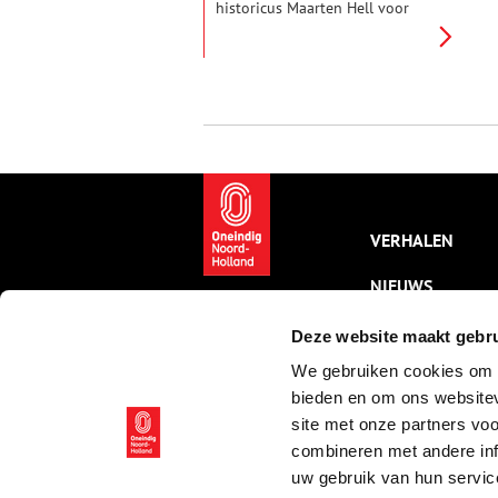
historicus Maarten Hell voor
ons een aantal verhalen over de
geschiedenis van dit bijzondere
kanaal. Dit vierde verhaal gaat
over de ontwerper van het
tachtig kilometer lange kanaal:
Jan Blanken, een ingenieur op
leeftijd.
VERHALEN
NIEUWS
KALENDER
Deze website maakt gebru
We gebruiken cookies om c
THEMA’S
bieden en om ons websitev
ACTIVITEITEN
site met onze partners vo
combineren met andere inf
VIDEO’S
uw gebruik van hun servic