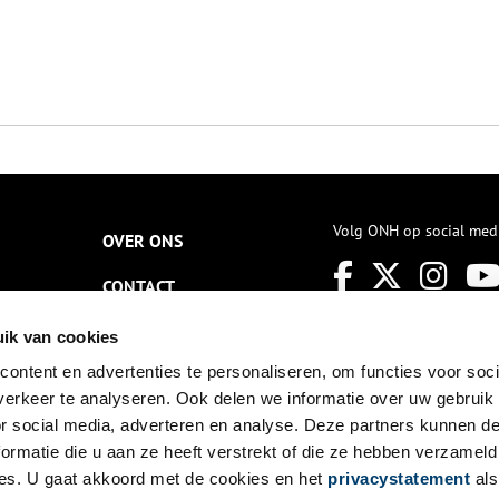
Volg ONH op social med
OVER ONS
CONTACT
NIEUWSBRIEF
ik van cookies
ontent en advertenties te personaliseren, om functies voor soci
DISCLAIMER
erkeer te analyseren. Ook delen we informatie over uw gebruik
PRIVACY
or social media, adverteren en analyse. Deze partners kunnen 
ormatie die u aan ze heeft verstrekt of die ze hebben verzameld
TOEGANKELIJKHEID
es. U gaat akkoord met de cookies en het
privacystatement
als