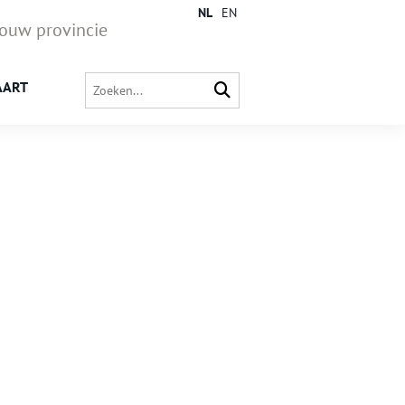
NL
EN
jouw provincie
AART