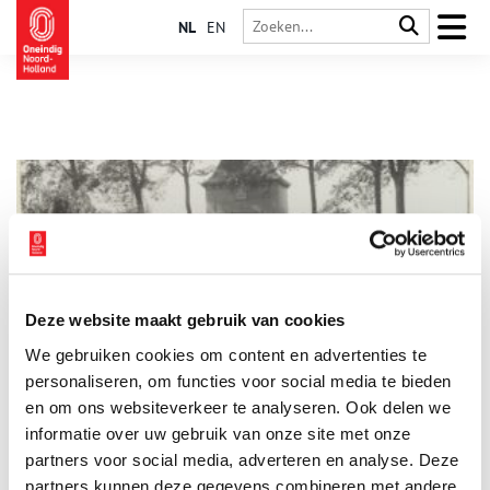
NL
EN
Deze website maakt gebruik van cookies
De Boerenboom: waterpoort van Enkhuizen
We gebruiken cookies om content en advertenties te
De Boerenboom is de meest nabij gelegen waterpoort ten
noorden van de Koepoort, waar de Noorder-Boerenvaart en de
personaliseren, om functies voor social media te bieden
Burgwal samenkomen. Dit is een van de twee overgebleven
en om ons websiteverkeer te analyseren. Ook delen we
waterpoorten van de oude vestingwal uit 1600.
informatie over uw gebruik van onze site met onze
partners voor social media, adverteren en analyse. Deze
partners kunnen deze gegevens combineren met andere