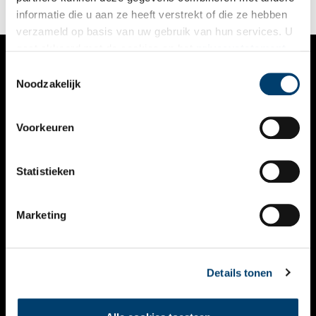
informatie die u aan ze heeft verstrekt of die ze hebben
verzameld op basis van uw gebruik van hun services. U
gaat akkoord met de cookies en het
privacystatement
als u onze website blijft gebruiken.
Toestemmingsselectie
VERHALEN
Noodzakelijk
NIEUWS
Voorkeuren
KALENDER
THEMA’S
Statistieken
ACTIVITEITEN
Marketing
VIDEO’S
OVER ONS
Details tonen
CONTACT