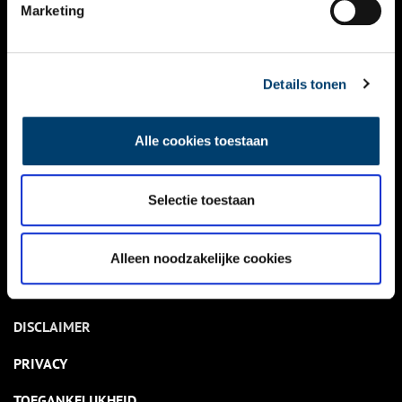
NIEUWS
Marketing
KALENDER
THEMA’S
Details tonen
ACTIVITEITEN
Alle cookies toestaan
VIDEO’S
Selectie toestaan
OVER ONS
CONTACT
Alleen noodzakelijke cookies
NIEUWSBRIEF
DISCLAIMER
PRIVACY
TOEGANKELIJKHEID