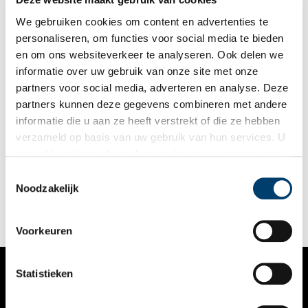
volop in ontwikkeling is door de dijkversterkingsoperatie en
barst van de kansen voor natuur- en recreatieontwikkelingen.
We gebruiken cookies om content en advertenties te
Vanmiddag zal Martin Kuipers, secretaris-directeur van
personaliseren, om functies voor social media te bieden
Hoogheemraadschap Hollands Noorderkwartier, de officiële
en om ons websiteverkeer te analyseren. Ook delen we
openingshandeling verrichten.
informatie over uw gebruik van onze site met onze
partners voor social media, adverteren en analyse. Deze
partners kunnen deze gegevens combineren met andere
De opkomst en ondergang van een bijzonder zwembad
informatie die u aan ze heeft verstrekt of die ze hebben
Het kwik stijgt snel en iedereen sprint naar het
verzameld op basis van uw gebruik van hun services. U
dichtstbijzijnde water om af te koelen. Zomaar in het water
gaat akkoord met de cookies en het
privacystatement
springen was vroeger niet gebruikelijk, zeker niet als vrouw.
Om de verleiding van het ‘vrije zwemmen’ in kanalen en
als u onze website blijft gebruiken.
Toestemmingsselectie
grachten te reguleren, kwamen er in Amsterdam
Noodzakelijk
badinrichtingen. Vanaf 1881 was men welkom voor een duik in
de zwem- en badinrichting aan de Amstel.
Voorkeuren
Statistieken
VERHALEN