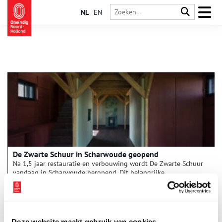
NL
EN
De Zwarte Schuur in Scharwoude geopend
Na 1,5 jaar restauratie en verbouwing wordt De Zwarte Schuur
vandaag in Scharwoude heropend. Dit belangrijke
watererfgoed is samen met twee andere dijkmagazijnen
omarmd door Culture Matters en krijgt vanaf deze zomer een
3 min
nieuwe functie als duurzame guesthouse. Gasten kunnen hier
‘slapen als dijkwachter’ op een prachtige locatie aan de
Westfriese Omringdijk en het Markermeer; een gebied dat
Deze website maakt gebruik van cookies