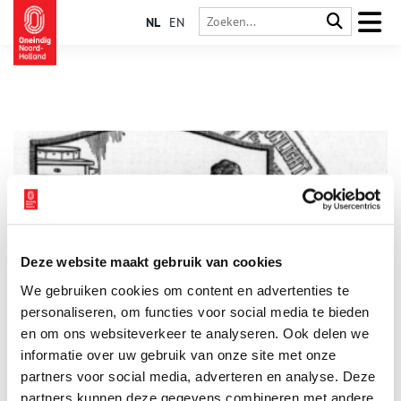
NL
EN
Deze website maakt gebruik van cookies
‘Neemt pianoles, anders sterft de moeder der kunsten uit’
We gebruiken cookies om content en advertenties te
Levertraan ‘zonder dien afschuwelijke traansmaak’, opa die met
zijn radiotoestel Amerika en Indië kan ontvangen en
personaliseren, om functies voor social media te bieden
wastobbes met wringer die het ideaal van elke vrouw zijn,
en om ons websiteverkeer te analyseren. Ook delen we
krantenadvertenties uit het begin van de twintigste eeuw
informatie over uw gebruik van onze site met onze
geven een aardig tijdsbeeld.
partners voor social media, adverteren en analyse. Deze
partners kunnen deze gegevens combineren met andere