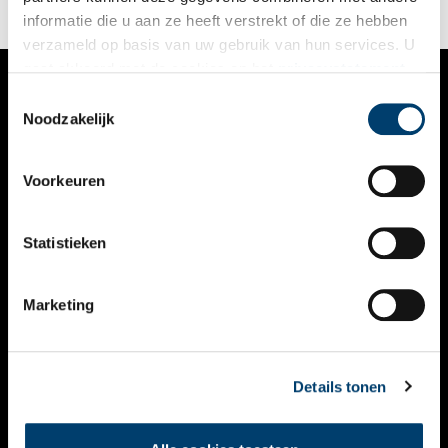
informatie die u aan ze heeft verstrekt of die ze hebben
verzameld op basis van uw gebruik van hun services. U
gaat akkoord met de cookies en het
privacystatement
als u onze website blijft gebruiken.
Toestemmingsselectie
VERHALEN
Noodzakelijk
NIEUWS
Voorkeuren
KALENDER
THEMA’S
Statistieken
ACTIVITEITEN
Marketing
VIDEO’S
OVER ONS
Details tonen
CONTACT