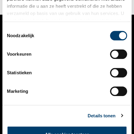
informatie die u aan ze heeft verstrekt of die ze hebben
verzameld op basis van uw gebruik van hun services. U
gaat akkoord met de cookies en het
privacystatement
als u onze website blijft gebruiken.
Toestemmingsselectie
VERHALEN
Noodzakelijk
NIEUWS
Voorkeuren
KALENDER
THEMA’S
Statistieken
ACTIVITEITEN
Marketing
VIDEO’S
OVER ONS
Details tonen
CONTACT