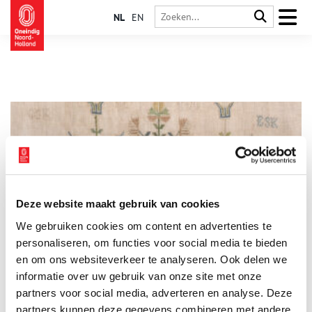
NL
EN
Deze website maakt gebruik van cookies
Merklappen uit het Burgerweeshuis Amsterdam
We gebruiken cookies om content en advertenties te
Een merklap is een linnen oefenlap waarop het alfabet, cijfers
en motieven zijn geborduurd. De merklap van Johanna Sikking
personaliseren, om functies voor social media te bieden
(1799) behoort tot de oudste, bewaard gebleven gedateerde
en om ons websiteverkeer te analyseren. Ook delen we
merklappen van het Burgerweeshuis in Amsterdam.
informatie over uw gebruik van onze site met onze
partners voor social media, adverteren en analyse. Deze
partners kunnen deze gegevens combineren met andere