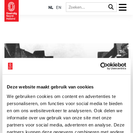
NL
EN
Deze website maakt gebruik van cookies
Waar is Saultje?
We gebruiken cookies om content en advertenties te
Saultje Rotenberg ging naar de kleuterschool aan de
Ouderkerkerlaan. Samen met zijn moeder drentelde hij van
personaliseren, om functies voor social media te bieden
hun woning aan de Jan Bertsstraat langs de Hartveldseweg, de
en om ons websiteverkeer te analyseren. Ook delen we
Diemerbrug over en ze waren er. Pa en ma Rotenberg waren uit
informatie over uw gebruik van onze site met onze
Polen gekomen. In 1942 woonden ze in Diemen in de Jan
Bertsstraat 14. Op één hoog. De vader van Saultje was
partners voor social media, adverteren en analyse. Deze
marktkoopman, hij stond op Vlooienburg (het huidige
partners kunnen deze gegevens combineren met andere