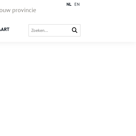
NL
EN
jouw provincie
AART