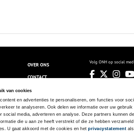
Volg ONH op social med
OVER ONS
CONTACT
NIEUWSBRIEF
ik van cookies
ontent en advertenties te personaliseren, om functies voor soci
DISCLAIMER
erkeer te analyseren. Ook delen we informatie over uw gebruik
PRIVACY
or social media, adverteren en analyse. Deze partners kunnen 
ormatie die u aan ze heeft verstrekt of die ze hebben verzameld
TOEGANKELIJKHEID
es. U gaat akkoord met de cookies en het
privacystatement
als