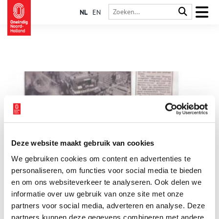
NL
EN
Deze website maakt gebruik van cookies
60 jaar Vrijwillige Brandweer op Marken
We gebruiken cookies om content en advertenties te
Voor 1950 was de brandweer van Marken een plichtbrandweer
die bestond uit weerbare mannen die niet in militaire dienst
personaliseren, om functies voor social media te bieden
waren en daarom op het eiland moesten werken. Wie geen
en om ons websiteverkeer te analyseren. Ook delen we
interesse had kon zich afkopen door storting van van 25
informatie over uw gebruik van onze site met onze
gulden in de gemeentekas. Wanneer deze plicht werd ingesteld
kon men in de stukken niet meer terug vinden. Deze
partners voor social media, adverteren en analyse. Deze
brandweer kwam eenmaal per jaar bijeen en ontving daar
partners kunnen deze gegevens combineren met andere