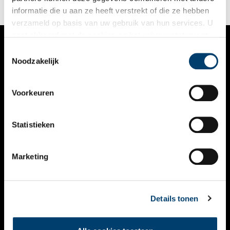
informatie die u aan ze heeft verstrekt of die ze hebben
verzameld op basis van uw gebruik van hun services. U
gaat akkoord met de cookies en het
privacystatement
als u onze website blijft gebruiken.
Toestemmingsselectie
VERHALEN
Noodzakelijk
NIEUWS
Voorkeuren
KALENDER
THEMA’S
Statistieken
ACTIVITEITEN
Marketing
VIDEO’S
OVER ONS
Details tonen
CONTACT