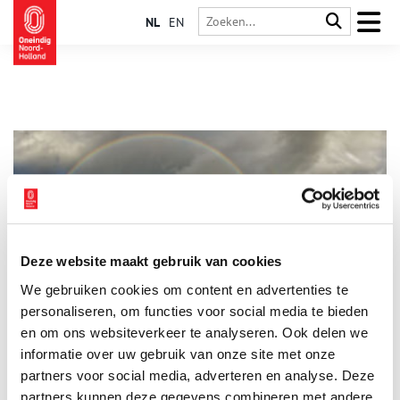
NL
EN
Deze website maakt gebruik van cookies
Vereniging De Zaansche Molen
We gebruiken cookies om content en advertenties te
Vereniging De Zaansche Molen, die een eeuw geleden werd
opgericht, laat niet alleen de wieken van haar dertien Zaanse
personaliseren, om functies voor social media te bieden
molens draaien. Ook de ambachten waarvoor die molens
en om ons websiteverkeer te analyseren. Ook delen we
werden ingezet wil de vereniging levend houden. Katelijne
informatie over uw gebruik van onze site met onze
Prinsenberg, directeur/bestuurder en Jan Goedhart, voorzitter
van de Raad van Toezicht, vertellen er graag over.
partners voor social media, adverteren en analyse. Deze
partners kunnen deze gegevens combineren met andere