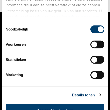
informatie die u aan ze heeft verstrekt of die ze hebben
verzameld op basis van uw gebruik van hun services. U
gaat akkoord met de cookies en het
privacystatement
als u onze website blijft gebruiken.
Toestemmingsselectie
VERHALEN
Noodzakelijk
NIEUWS
Voorkeuren
KALENDER
THEMA’S
Statistieken
ACTIVITEITEN
Marketing
VIDEO’S
OVER ONS
Details tonen
CONTACT