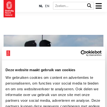
NL
EN
Deze website maakt gebruik van cookies
Fiep Westendorp: meer dan Jip & Janneke
We gebruiken cookies om content en advertenties te
Bij Fiep Westendorp (1916-2004) denken we misschien het
eerst aan Jip en Janneke, maar het oeuvre van de tekenares
personaliseren, om functies voor social media te bieden
was veel groter dan dat. Tekenen vond ze het leukste wat er
en om ons websiteverkeer te analyseren. Ook delen we
was. Ze tekende zelfs zoveel dat na haar dood boekjes en
informatie over uw gebruik van onze site met onze
tekenfilms konden worden gemaakt van het door haar
gemaakte materiaal. Een overzicht van haar leven vol
partners voor social media, adverteren en analyse. Deze
tekeningen.
partners kunnen deze gegevens combineren met andere