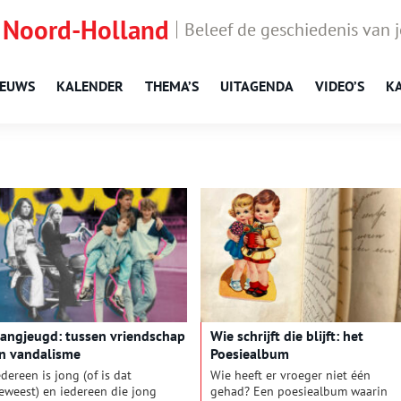
 Noord-Holland
Beleef de geschiedenis van 
IEUWS
KALENDER
THEMA’S
UITAGENDA
VIDEO’S
K
angjeugd: tussen vriendschap
Wie schrijft die blijft: het
n vandalisme
Poesiealbum
edereen is jong (of is dat
Wie heeft er vroeger niet één
eweest) en iedereen die jong
gehad? Een poesiealbum waarin