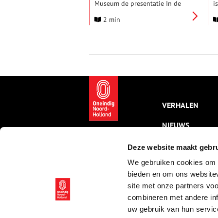
Museum de presentatie In de
i
ban van Vincent – De innige
s
2 min
vriendschap tussen Jo van
D
Gogh-Bonger en Isaac Israëls te
w
zien. Dit jaar is het honderd jaar
v
geleden dat Jo van Gogh-
Z
Bonger (1862-1925) overleed.
o
Zij was getrouwd met Vincents
d
broer Theo en zij zorgde na hun
i
overlijden voor de nalatenschap
o
van de broers.
VERHALEN
NIEUWS
KALENDER
Deze website maakt gebru
We gebruiken cookies om c
THEMA’S
bieden en om ons websitev
ACTIVITEITEN
site met onze partners vo
combineren met andere inf
VIDEO’S
uw gebruik van hun servic