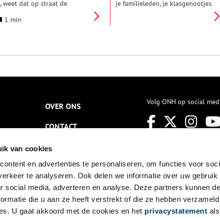
s, weet dat op straat de
je familieleden, je klasgenootjes
pannendste dingen gebeuren.
en natuurlijk de juf of meester
1 min
aar sta je op eigen benen,
een versje schreven. Naast de
ord je verliefd, maak je
handgeschreven rijmpjes
rienden en zoek je grenzen op.
(keurig op een potlood lijntje)
onder toeziend oog van leraar
werden bontgekleurde
f ouder, afgezonderd of juist in
poesieplaatjes geplakt of er iets
e drukte van de stad. De straat
bij getekend.
s het ideale toneel om te
ntdekken wie je bent.
Volg ONH op social med
OVER ONS
CONTACT
NIEUWSBRIEF
ik van cookies
ontent en advertenties te personaliseren, om functies voor soci
DISCLAIMER
erkeer te analyseren. Ook delen we informatie over uw gebruik
PRIVACY
or social media, adverteren en analyse. Deze partners kunnen 
ormatie die u aan ze heeft verstrekt of die ze hebben verzameld
TOEGANKELIJKHEID
es. U gaat akkoord met de cookies en het
privacystatement
als