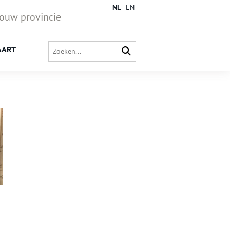
NL
EN
jouw provincie
AART