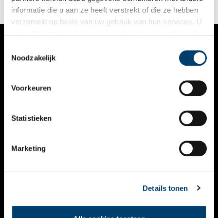
richting het verleden.
informatie die u aan ze heeft verstrekt of die ze hebben
verzameld op basis van uw gebruik van hun services. U
gaat akkoord met de cookies en het
privacystatement
als u onze website blijft gebruiken.
Toestemmingsselectie
VERHALEN
Noodzakelijk
NIEUWS
Voorkeuren
KALENDER
THEMA’S
Statistieken
ACTIVITEITEN
Marketing
VIDEO’S
OVER ONS
Details tonen
CONTACT