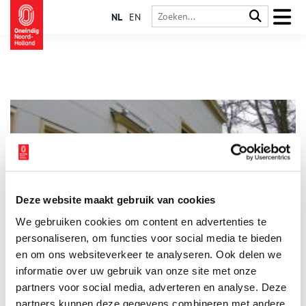
NL
EN
Deze website maakt gebruik van cookies
Wonen op buitenplaats Vreedenhorst
We gebruiken cookies om content en advertenties te
In de prachtige Vechtstreek zijn veel mooie buitenplaatsen te
vinden. Kees Beelaerts van Blokland woont samen met zijn
personaliseren, om functies voor social media te bieden
gezin op zo’n buitenplaats. Zijn Vreedenhorst is gelegen bij het
en om ons websiteverkeer te analyseren. Ook delen we
dorp Vreeland, 700 meter de provincie Utrecht in. Het wonen
informatie over uw gebruik van onze site met onze
op een buitenplaats is toch wel heel erg anders dan in een
gewoon huis. Het neemt veel verantwoordelijkheid met zich
partners voor social media, adverteren en analyse. Deze
mee. Verantwoordelijkheid richting de toekomst, maar vooral
partners kunnen deze gegevens combineren met andere