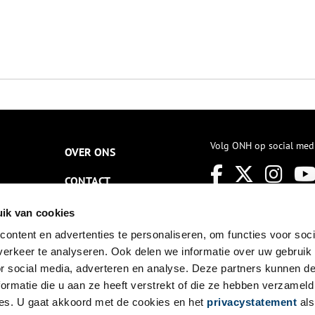
Volg ONH op social med
OVER ONS
CONTACT
NIEUWSBRIEF
ik van cookies
ontent en advertenties te personaliseren, om functies voor soci
DISCLAIMER
erkeer te analyseren. Ook delen we informatie over uw gebruik
PRIVACY
or social media, adverteren en analyse. Deze partners kunnen 
ormatie die u aan ze heeft verstrekt of die ze hebben verzameld
TOEGANKELIJKHEID
es. U gaat akkoord met de cookies en het
privacystatement
als