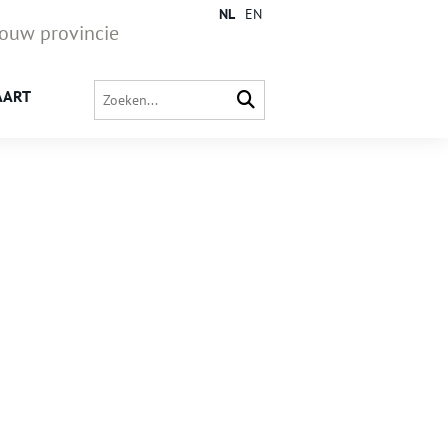
NL
EN
jouw provincie
AART