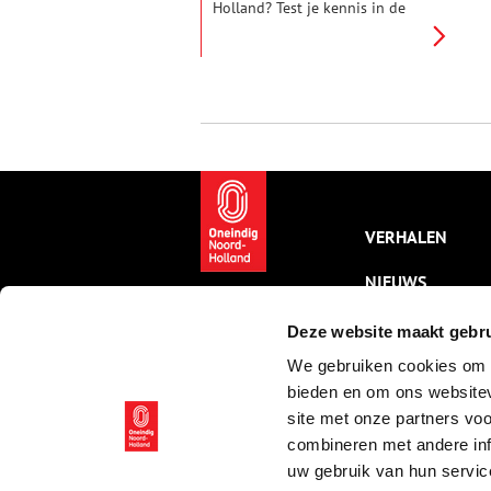
Holland? Test je kennis in de
ONH geschiedenisquiz! Houd
een pen en papier bij de hand
en noteer al je antwoorden,
want onderaan vind je de
uitslag (niet spieken!). Heb je
alle vijftien vragen goed? Dan
mag je jezelf gerust een Noord-
Holland-expert noemen!
VERHALEN
NIEUWS
KALENDER
Deze website maakt gebru
We gebruiken cookies om c
THEMA’S
bieden en om ons websitev
ACTIVITEITEN
site met onze partners vo
combineren met andere inf
VIDEO’S
uw gebruik van hun servic