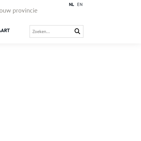
NL
EN
jouw provincie
AART