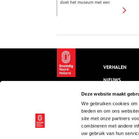
doet het museum met een
nieuwe tentoonstelling:
‘Bewaard voor de stad’, die een
overzicht geeft van vijftig jaar
schenkingen. De voorwerpen
vertellen niet alleen een verhaal
over het museum, maar ook
over de stad en haar inwoners.
Want Weesp is zoveel meer dan
alleen porselein en cacao.
VERHALEN
NIEUWS
KALENDER
Deze website maakt gebru
We gebruiken cookies om c
THEMA’S
bieden en om ons websitev
ACTIVITEITEN
site met onze partners vo
combineren met andere inf
VIDEO’S
uw gebruik van hun servic