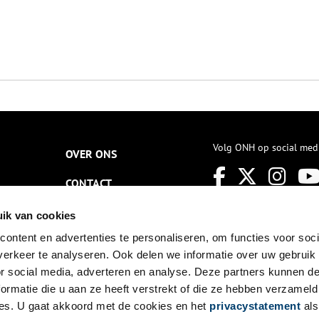
Volg ONH op social med
OVER ONS
CONTACT
NIEUWSBRIEF
ik van cookies
ontent en advertenties te personaliseren, om functies voor soci
DISCLAIMER
erkeer te analyseren. Ook delen we informatie over uw gebruik
PRIVACY
or social media, adverteren en analyse. Deze partners kunnen 
ormatie die u aan ze heeft verstrekt of die ze hebben verzameld
TOEGANKELIJKHEID
es. U gaat akkoord met de cookies en het
privacystatement
als