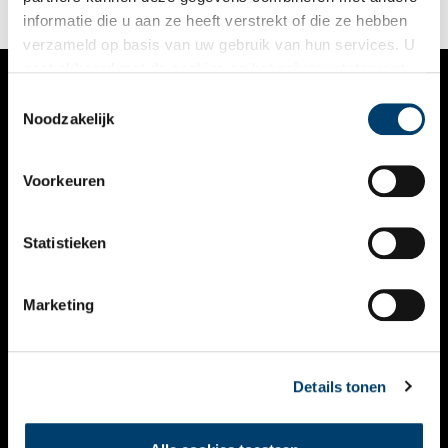
informatie die u aan ze heeft verstrekt of die ze hebben
verzameld op basis van uw gebruik van hun services. U
gaat akkoord met de cookies en het
privacystatement
als u onze website blijft gebruiken.
Toestemmingsselectie
VERHALEN
Noodzakelijk
NIEUWS
Voorkeuren
KALENDER
THEMA’S
Statistieken
ACTIVITEITEN
Marketing
VIDEO’S
OVER ONS
Details tonen
CONTACT