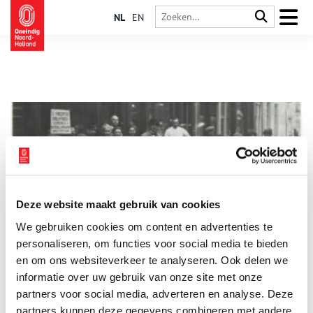
NL
EN
Deze website maakt gebruik van cookies
Crisissen leiden vaker tot hamsterwoede
We gebruiken cookies om content en advertenties te
Het begin van de coronacrisis, zo rond 13 maart 2020,
kenmerkte zich door een fenomeen dat we lang niet meer
personaliseren, om functies voor social media te bieden
hebben gezien: hamsteren. Toiletpapier vloog de winkels uit, al
en om ons websiteverkeer te analyseren. Ook delen we
was niet écht duidelijk waarom.
informatie over uw gebruik van onze site met onze
partners voor social media, adverteren en analyse. Deze
partners kunnen deze gegevens combineren met andere