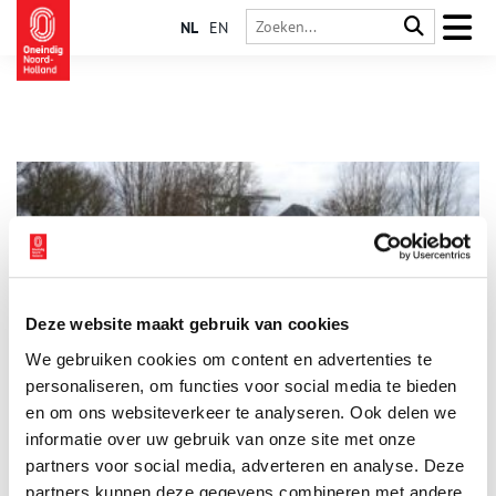
NL
EN
Deze website maakt gebruik van cookies
Mijn plek: Weg van Floris V met burchten en klooster
We gebruiken cookies om content en advertenties te
Welke plaats vind jij het meest kenmerkend voor Noord-
Holland? ‘Ik woon aan de Munnikenweg. Dat mag je wel een
personaliseren, om functies voor social media te bieden
bijzondere plek noemen.’ Guus Breebaart-Beuse heeft gelijk.
en om ons websiteverkeer te analyseren. Ook delen we
Want wie woont er aan een weg die eeuwen geleden door
informatie over uw gebruik van onze site met onze
Floris V is aangelegd en waar de graaf dwangburchten liet
bouwen?
partners voor social media, adverteren en analyse. Deze
partners kunnen deze gegevens combineren met andere