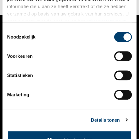
informatie die u aan ze heeft verstrekt of die ze hebben
verzameld op basis van uw gebruik van hun services. U
gaat akkoord met de cookies en het
privacystatement
als u onze website blijft gebruiken.
Toestemmingsselectie
VERHALEN
Noodzakelijk
NIEUWS
Voorkeuren
KALENDER
THEMA’S
Statistieken
ACTIVITEITEN
Marketing
VIDEO’S
OVER ONS
Details tonen
CONTACT