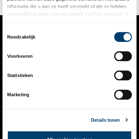
informatie die u aan ze heeft verstrekt of die ze hebben
verzameld op basis van uw gebruik van hun services. U
gaat akkoord met de cookies en het
privacystatement
als u onze website blijft gebruiken.
Toestemmingsselectie
VERHALEN
Noodzakelijk
NIEUWS
Voorkeuren
KALENDER
THEMA’S
Statistieken
ACTIVITEITEN
Marketing
VIDEO’S
OVER ONS
Details tonen
CONTACT