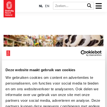
NL
EN
Deze website maakt gebruik van cookies
Nostalgische waren in een monumentaal pand
We gebruiken cookies om content en advertenties te
Op nog geen vijf minuten lopen van de Alkmaarse kaasmarkt
ligt een bijzondere winkel, waar al generaties lang borstels en
personaliseren, om functies voor social media te bieden
klompen verkocht worden. Het pand met karakteristieke
en om ons websiteverkeer te analyseren. Ook delen we
houten winkelpui is een monument. Hierdoor zijn veel
informatie over uw gebruik van onze site met onze
authentieke details nog hetzelfde als vroeger.
partners voor social media, adverteren en analyse. Deze
partners kunnen deze gegevens combineren met andere