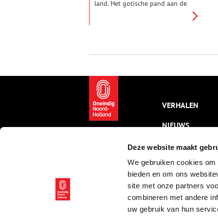
land. Het gotische pand aan de
Achterhaven stamt uit de tijd
dat Edam nog een kleine stad
was, die leefde van
scheepsbouw en de handel in
kaas. De fraaie gevel wijst op
het voorname karakter van de
bewoners.
VERHALEN
NIEUWS
KALENDER
Deze website maakt gebru
We gebruiken cookies om c
THEMA’S
bieden en om ons websitev
ACTIVITEITEN
site met onze partners vo
combineren met andere inf
VIDEO’S
uw gebruik van hun servic