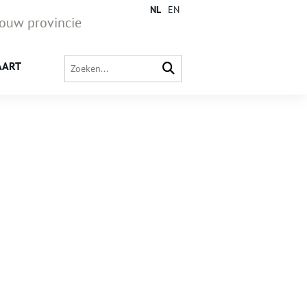
NL
EN
jouw provincie
AART