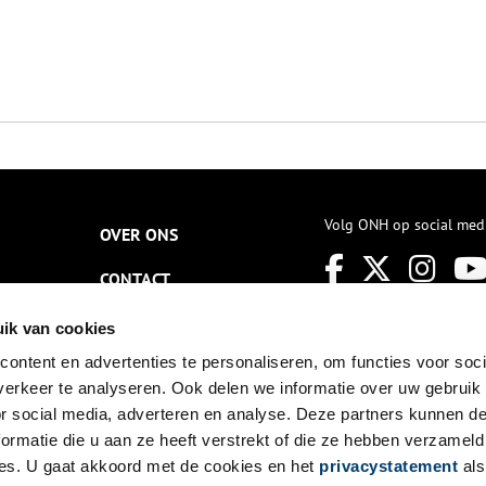
Volg ONH op social med
OVER ONS
CONTACT
NIEUWSBRIEF
ik van cookies
ontent en advertenties te personaliseren, om functies voor soci
DISCLAIMER
erkeer te analyseren. Ook delen we informatie over uw gebruik
PRIVACY
or social media, adverteren en analyse. Deze partners kunnen 
ormatie die u aan ze heeft verstrekt of die ze hebben verzameld
TOEGANKELIJKHEID
es. U gaat akkoord met de cookies en het
privacystatement
als