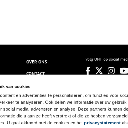
Volg ONH op social med
OVER ONS
CONTACT
NIEUWSBRIEF
ik van cookies
ontent en advertenties te personaliseren, om functies voor soci
DISCLAIMER
erkeer te analyseren. Ook delen we informatie over uw gebruik
PRIVACY
or social media, adverteren en analyse. Deze partners kunnen 
ormatie die u aan ze heeft verstrekt of die ze hebben verzameld
TOEGANKELIJKHEID
es. U gaat akkoord met de cookies en het
privacystatement
als