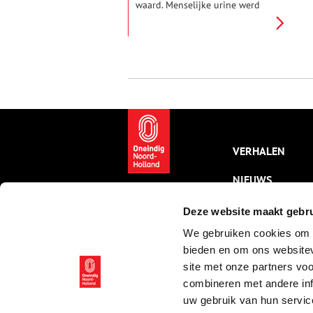
waard. Menselijke urine werd
gebruikt voor het wassen en
vilten van kleding en was
daarmee eeuwenlang een
onmisbaar onderdeel van de
textielindustrie. Het
zogenaamde ‘piskruikenwrak’
voor de kust van Texel, dat ooit
honderden kruiken vol met
urine bevatte, vormt het
levende bewijs voor deze
geurige geschiedenis.
VERHALEN
NIEUWS
KALENDER
Deze website maakt gebru
We gebruiken cookies om c
THEMA’S
bieden en om ons websitev
ACTIVITEITEN
site met onze partners vo
combineren met andere inf
VIDEO’S
uw gebruik van hun servic