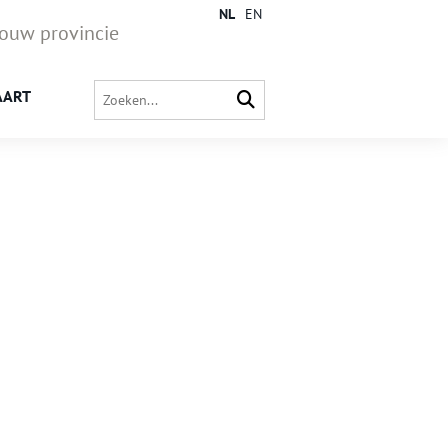
NL
EN
jouw provincie
AART